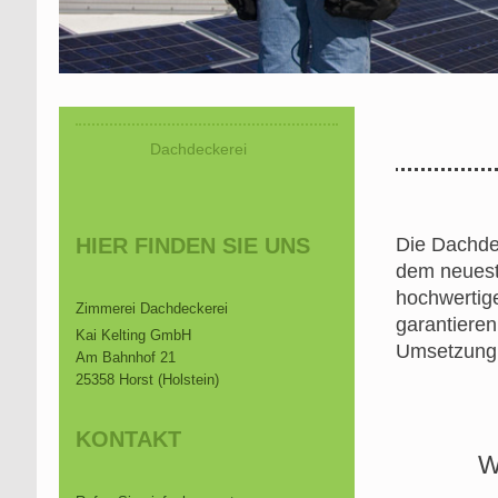
Dachdeckerei
Die Dachde
HIER FINDEN SIE UNS
dem neuest
hochwertige
Zimmerei Dachdeckerei
garantieren
Kai Kelting GmbH
Umsetzung u
Am Bahnhof 21
25358 Horst (Holstein)
KONTAKT
W