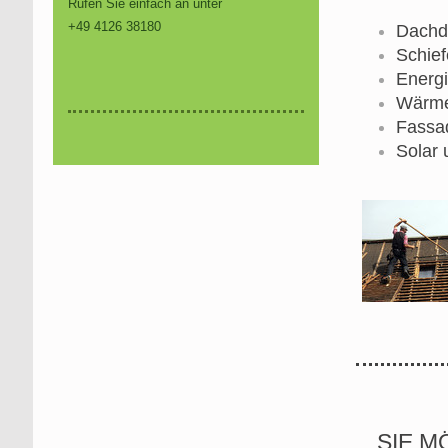
Rufen Sie einfach an unter
+49 4126 38180
Dachd
Schief
Energ
Wärm
Fassa
Solar 
SIE 