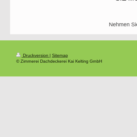
Nehmen S
Druckversion
|
Sitemap
© Zimmerei Dachdeckerei Kai Kelting GmbH